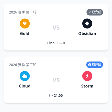
2026 赛季 第一轮
已完成
VS
Gold
Obsidian
Final: 0 - 0
2026 赛季 第三轮
待开始
VS
Cloud
Storm
21:00