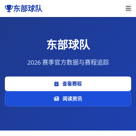
东部球队
东部球队
2026 赛季官方数据与赛程追踪
查看赛程
阅读资讯