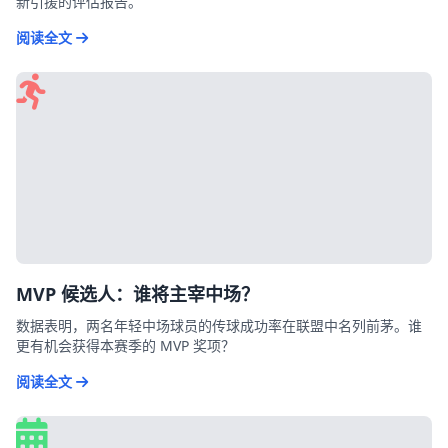
新引援的评估报告。
阅读全文
MVP 候选人：谁将主宰中场？
数据表明，两名年轻中场球员的传球成功率在联盟中名列前茅。谁
更有机会获得本赛季的 MVP 奖项？
阅读全文