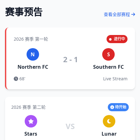
赛事预告
查看全部赛程
2026 赛季 第一轮
进行中
N
S
2 - 1
Northern FC
Southern FC
68'
Live Stream
2026 赛季 第二轮
待开始
VS
Stars
Lunar