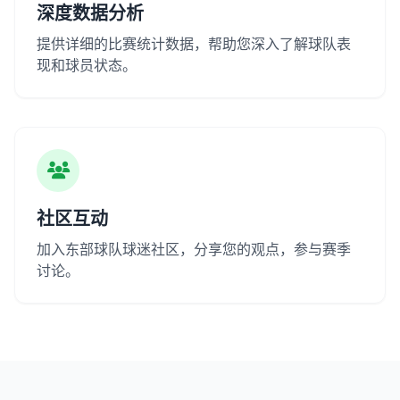
深度数据分析
提供详细的比赛统计数据，帮助您深入了解球队表
现和球员状态。
社区互动
加入东部球队球迷社区，分享您的观点，参与赛季
讨论。