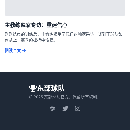
主教练独家专访：重建信心
刚刚结束的训练后，主教练接受了我们的独家采访，谈到了球队如
何从上一赛季的挫折中恢复。
阅读全文
东部球队
© 2026 东部球队官方。保留所有权利。