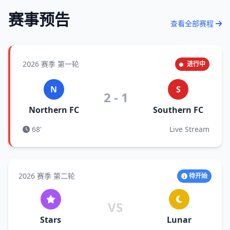
赛事预告
查看全部赛程
2026 赛季 第一轮
进行中
N
S
2 - 1
Northern FC
Southern FC
68'
Live Stream
2026 赛季 第二轮
待开始
VS
Stars
Lunar