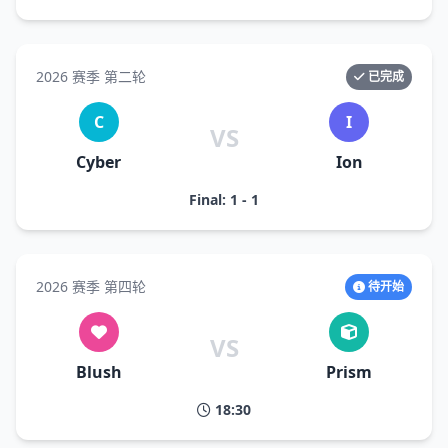
2026 赛季 第二轮
已完成
C
I
VS
Cyber
Ion
Final: 1 - 1
2026 赛季 第四轮
待开始
VS
Blush
Prism
18:30