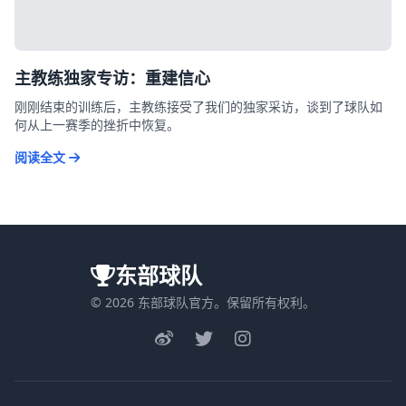
主教练独家专访：重建信心
刚刚结束的训练后，主教练接受了我们的独家采访，谈到了球队如
何从上一赛季的挫折中恢复。
阅读全文
东部球队
© 2026 东部球队官方。保留所有权利。