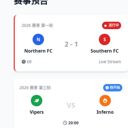
赛事预告
2026 赛季 第一轮
进行中
N
S
2 - 1
Northern FC
Southern FC
68'
Live Stream
2026 赛季 第三轮
待开始
VS
Vipers
Inferno
20:00