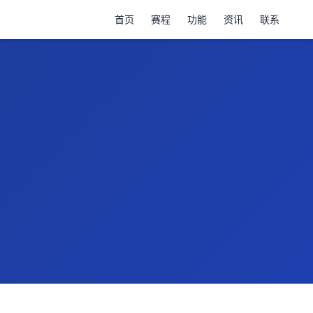
首页
赛程
功能
资讯
联系