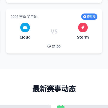
2026 赛季 第三轮
待开始
VS
Cloud
Storm
21:00
最新赛事动态