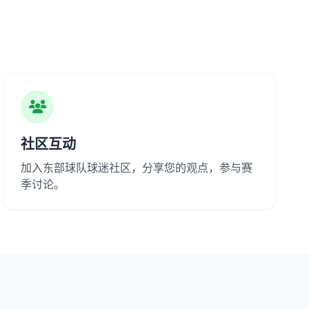
社区互动
加入东部球队球迷社区，分享您的观点，参与赛
季讨论。