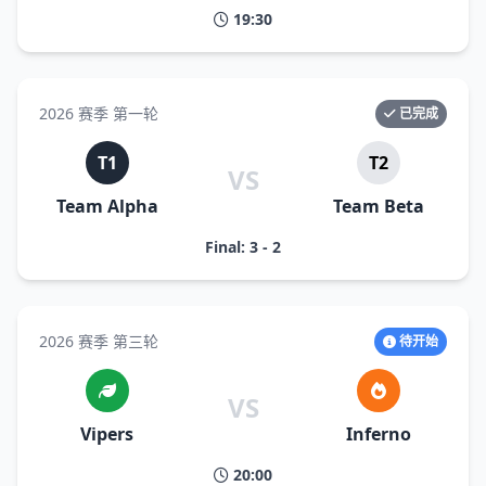
19:30
2026 赛季 第一轮
已完成
T1
T2
VS
Team Alpha
Team Beta
Final: 3 - 2
2026 赛季 第三轮
待开始
VS
Vipers
Inferno
20:00