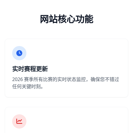
网站核心功能
实时赛程更新
2026 赛季所有比赛的实时状态监控，确保您不错过
任何关键时刻。