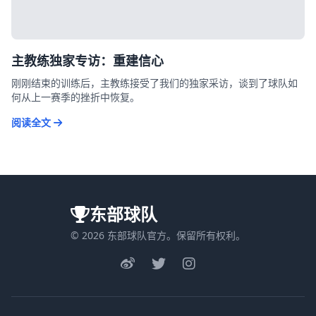
主教练独家专访：重建信心
刚刚结束的训练后，主教练接受了我们的独家采访，谈到了球队如
何从上一赛季的挫折中恢复。
阅读全文
东部球队
© 2026 东部球队官方。保留所有权利。