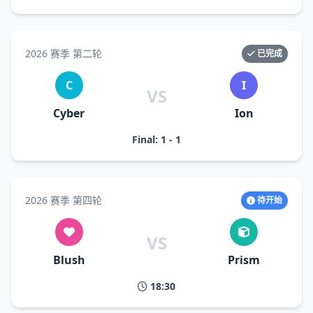
2026 赛季 第二轮
已完成
C
I
VS
Cyber
Ion
Final: 1 - 1
2026 赛季 第四轮
待开始
VS
Blush
Prism
18:30