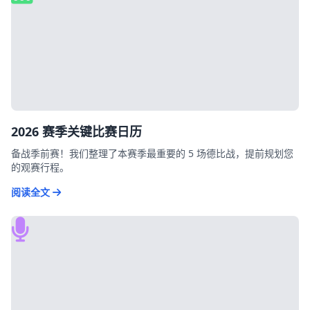
2026 赛季关键比赛日历
备战季前赛！我们整理了本赛季最重要的 5 场德比战，提前规划您
的观赛行程。
阅读全文