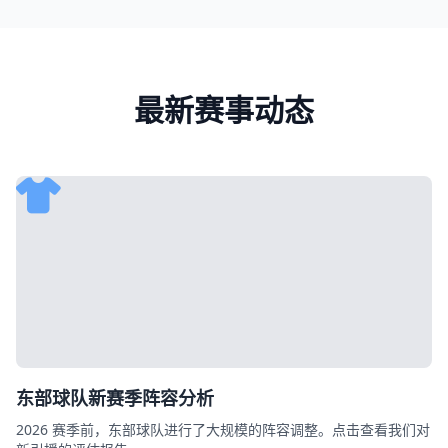
最新赛事动态
东部球队新赛季阵容分析
2026 赛季前，东部球队进行了大规模的阵容调整。点击查看我们对