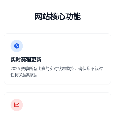
网站核心功能
实时赛程更新
2026 赛季所有比赛的实时状态监控，确保您不错过
任何关键时刻。