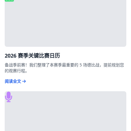
2026 赛季关键比赛日历
备战季前赛！我们整理了本赛季最重要的 5 场德比战，提前规划您
的观赛行程。
阅读全文