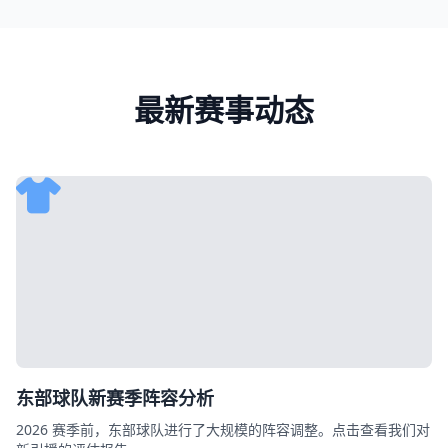
最新赛事动态
东部球队新赛季阵容分析
2026 赛季前，东部球队进行了大规模的阵容调整。点击查看我们对