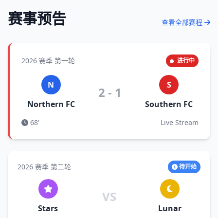
赛事预告
查看全部赛程
2026 赛季 第一轮
进行中
N
S
2 - 1
Northern FC
Southern FC
68'
Live Stream
2026 赛季 第二轮
待开始
VS
Stars
Lunar