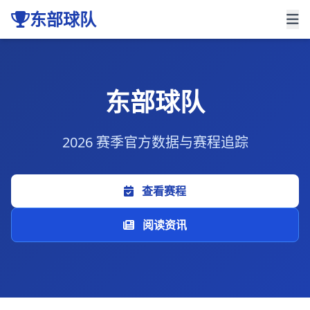
东部球队
东部球队
2026 赛季官方数据与赛程追踪
查看赛程
阅读资讯