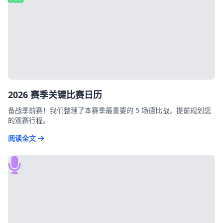
2026 赛季关键比赛日历
备战季前赛！我们整理了本赛季最重要的 5 场德比战，提前规划您
的观赛行程。
阅读全文