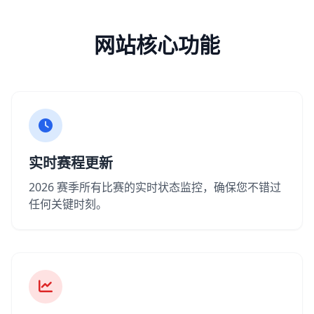
网站核心功能
实时赛程更新
2026 赛季所有比赛的实时状态监控，确保您不错过
任何关键时刻。