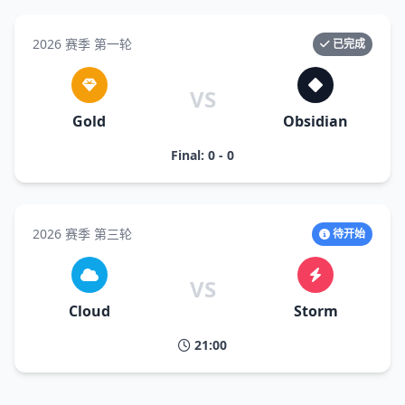
2026 赛季 第一轮
已完成
VS
Gold
Obsidian
Final: 0 - 0
2026 赛季 第三轮
待开始
VS
Cloud
Storm
21:00