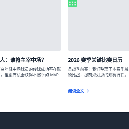
选人：谁将主宰中场？
2026 赛季关键比赛日历
两名年轻中场球员的传球成功率在联
备战季前赛！我们整理了本赛季最重
。谁更有机会获得本赛季的 MVP
德比战，提前规划您的观赛行程。
阅读全文