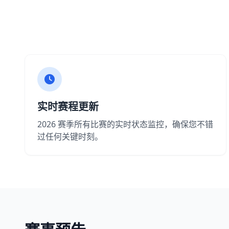
实时赛程更新
2026 赛季所有比赛的实时状态监控，确保您不错
过任何关键时刻。