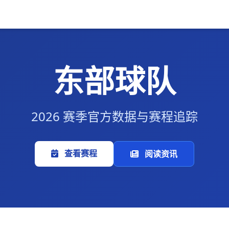
东部球队
2026 赛季官方数据与赛程追踪
查看赛程
阅读资讯