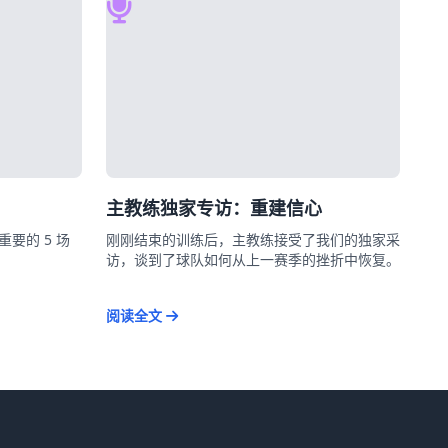
主教练独家专访：重建信心
要的 5 场
刚刚结束的训练后，主教练接受了我们的独家采
访，谈到了球队如何从上一赛季的挫折中恢复。
阅读全文