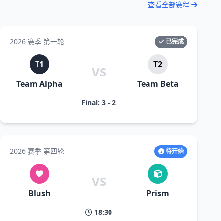
查看全部赛程
2026 赛季 第一轮
已完成
T1
T2
VS
Team Alpha
Team Beta
Final: 3 - 2
2026 赛季 第四轮
待开始
VS
Blush
Prism
18:30