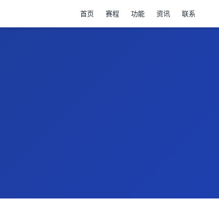
首页
赛程
功能
资讯
联系