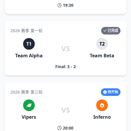
19:30
2026 赛季 第一轮
已完成
T1
T2
VS
Team Alpha
Team Beta
Final: 3 - 2
2026 赛季 第三轮
待开始
VS
Vipers
Inferno
20:00