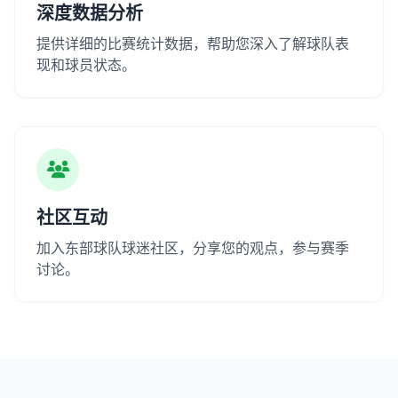
深度数据分析
提供详细的比赛统计数据，帮助您深入了解球队表
现和球员状态。
社区互动
加入东部球队球迷社区，分享您的观点，参与赛季
讨论。