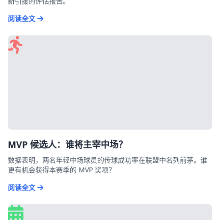
新引援的评估报告。
阅读全文
MVP 候选人：谁将主宰中场？
数据表明，两名年轻中场球员的传球成功率在联盟中名列前茅。谁
更有机会获得本赛季的 MVP 奖项？
阅读全文