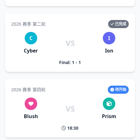
2026 赛季 第二轮
已完成
C
I
VS
Cyber
Ion
Final: 1 - 1
2026 赛季 第四轮
待开始
VS
Blush
Prism
18:30