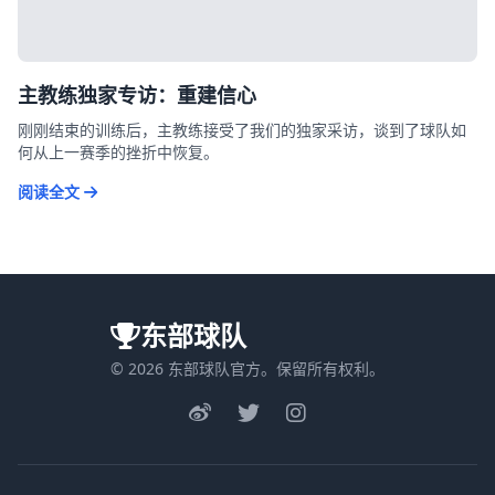
主教练独家专访：重建信心
刚刚结束的训练后，主教练接受了我们的独家采访，谈到了球队如
何从上一赛季的挫折中恢复。
阅读全文
东部球队
© 2026 东部球队官方。保留所有权利。