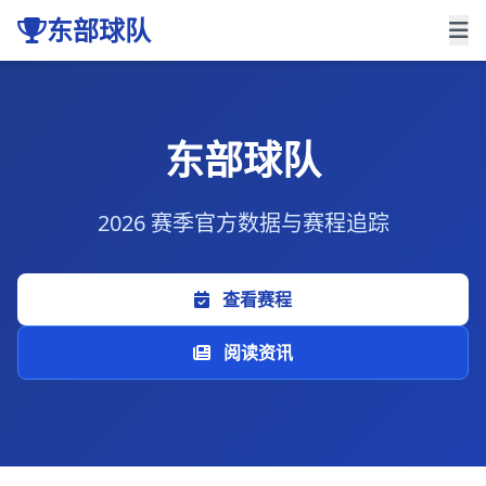
东部球队
东部球队
2026 赛季官方数据与赛程追踪
查看赛程
阅读资讯