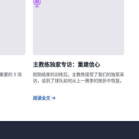
主教练独家专访：重建信心
要的 5 场
刚刚结束的训练后，主教练接受了我们的独家采
访，谈到了球队如何从上一赛季的挫折中恢复。
阅读全文