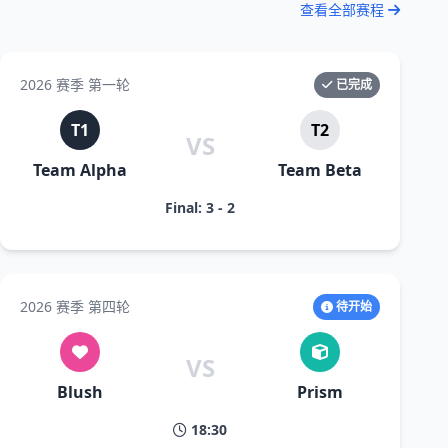
查看全部赛程
2026 赛季 第一轮
已完成
T1
T2
VS
Team Alpha
Team Beta
Final: 3 - 2
2026 赛季 第四轮
待开始
VS
Blush
Prism
18:30