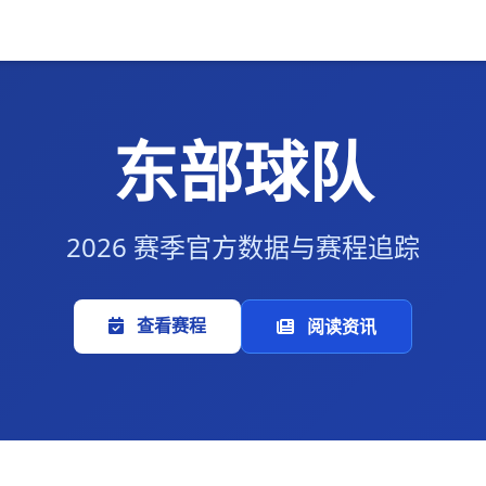
东部球队
2026 赛季官方数据与赛程追踪
查看赛程
阅读资讯