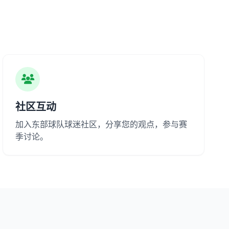
社区互动
加入东部球队球迷社区，分享您的观点，参与赛
季讨论。