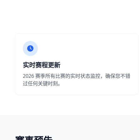
实时赛程更新
2026 赛季所有比赛的实时状态监控，确保您不错
过任何关键时刻。