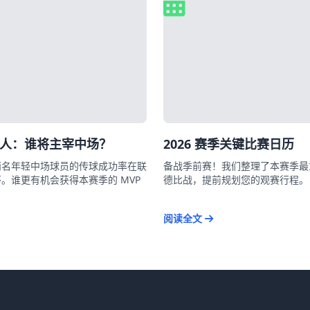
选人：谁将主宰中场？
2026 赛季关键比赛日历
两名年轻中场球员的传球成功率在联
备战季前赛！我们整理了本赛季最重
。谁更有机会获得本赛季的 MVP
德比战，提前规划您的观赛行程。
阅读全文