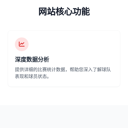
网站核心功能
深度数据分析
提供详细的比赛统计数据，帮助您深入了解球队
表现和球员状态。