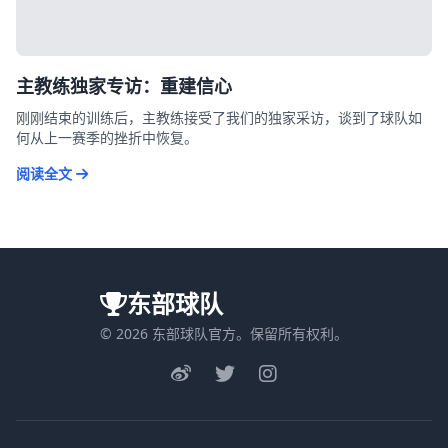
主教练独家专访：重建信心
刚刚结束的训练后，主教练接受了我们的独家采访，谈到了球队如
何从上一赛季的挫折中恢复。
阅读全文
东部球队
© 2026 东部球队官方。保留所有权利。