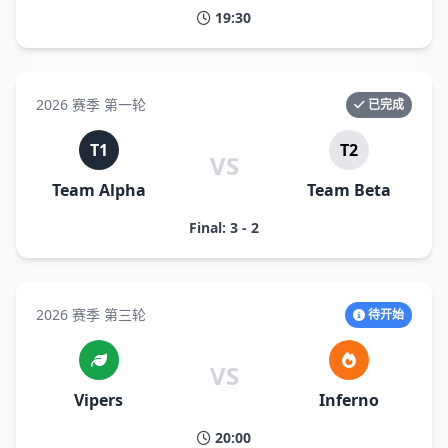
19:30
2026 赛季 第一轮
已完成
T1
T2
VS
Team Alpha
Team Beta
Final: 3 - 2
2026 赛季 第三轮
待开始
VS
Vipers
Inferno
20:00