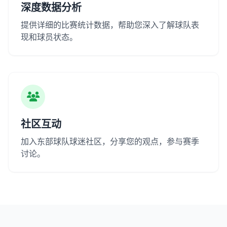
深度数据分析
提供详细的比赛统计数据，帮助您深入了解球队表
现和球员状态。
社区互动
加入东部球队球迷社区，分享您的观点，参与赛季
讨论。