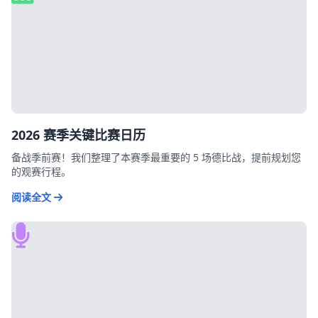
2026 赛季关键比赛日历
备战季前赛！我们整理了本赛季最重要的 5 场德比战，提前规划您
的观赛行程。
阅读全文