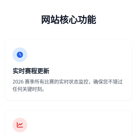
网站核心功能
实时赛程更新
2026 赛季所有比赛的实时状态监控，确保您不错过
任何关键时刻。