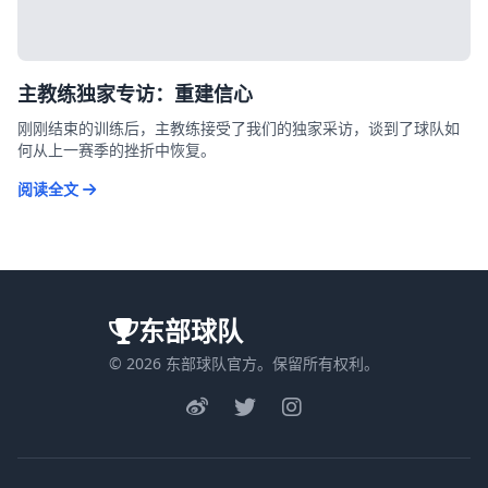
主教练独家专访：重建信心
刚刚结束的训练后，主教练接受了我们的独家采访，谈到了球队如
何从上一赛季的挫折中恢复。
阅读全文
东部球队
© 2026 东部球队官方。保留所有权利。