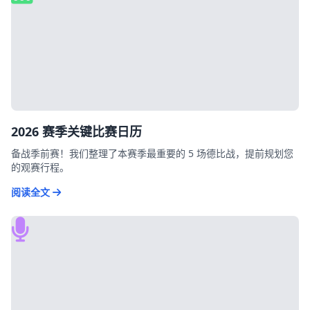
2026 赛季关键比赛日历
备战季前赛！我们整理了本赛季最重要的 5 场德比战，提前规划您
的观赛行程。
阅读全文