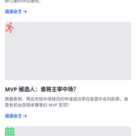
新引援的评估报告。
阅读全文
MVP 候选人：谁将主宰中场？
数据表明，两名年轻中场球员的传球成功率在联盟中名列前茅。谁
更有机会获得本赛季的 MVP 奖项？
阅读全文