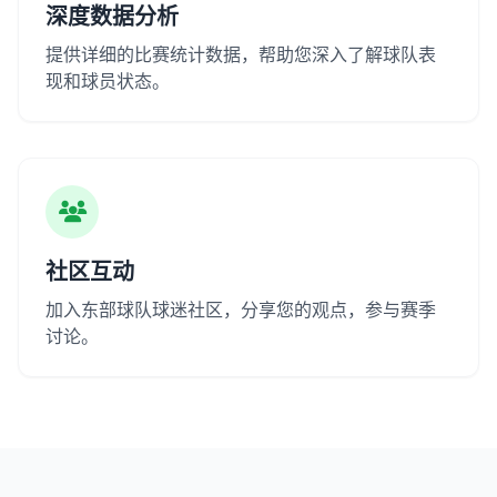
深度数据分析
提供详细的比赛统计数据，帮助您深入了解球队表
现和球员状态。
社区互动
加入东部球队球迷社区，分享您的观点，参与赛季
讨论。