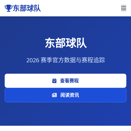
东部球队
东部球队
2026 赛季官方数据与赛程追踪
查看赛程
阅读资讯