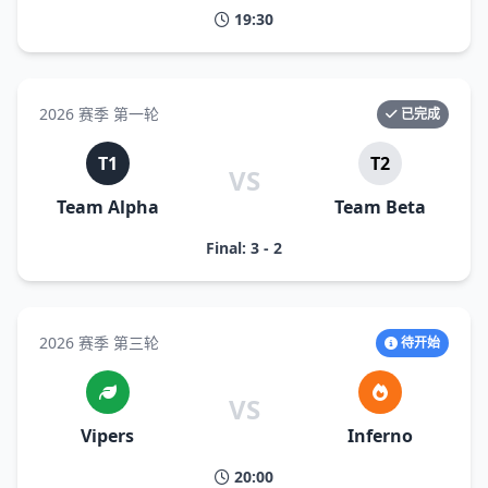
19:30
2026 赛季 第一轮
已完成
T1
T2
VS
Team Alpha
Team Beta
Final: 3 - 2
2026 赛季 第三轮
待开始
VS
Vipers
Inferno
20:00