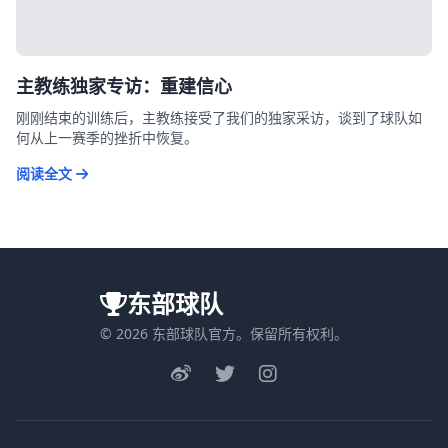
主教练独家专访：重建信心
刚刚结束的训练后，主教练接受了我们的独家采访，谈到了球队如
何从上一赛季的挫折中恢复。
阅读全文
东部球队
© 2026 东部球队官方。保留所有权利。