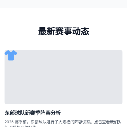
最新赛事动态
东部球队新赛季阵容分析
2026 赛季前，东部球队进行了大规模的阵容调整。点击查看我们对