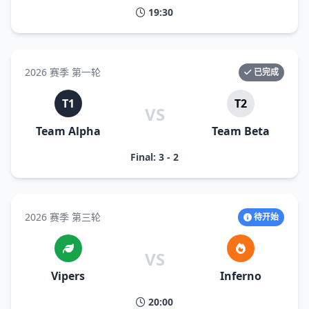
19:30
2026 赛季 第一轮
已完成
T1
T2
VS
Team Alpha
Team Beta
Final: 3 - 2
2026 赛季 第三轮
待开始
VS
Vipers
Inferno
20:00