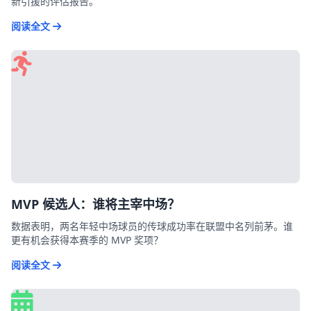
新引援的评估报告。
阅读全文
MVP 候选人：谁将主宰中场？
数据表明，两名年轻中场球员的传球成功率在联盟中名列前茅。谁
更有机会获得本赛季的 MVP 奖项？
阅读全文