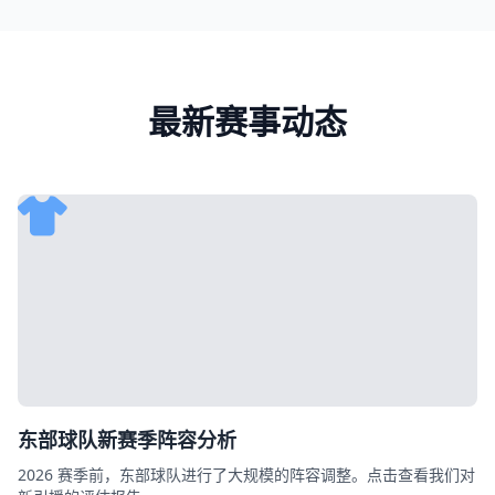
最新赛事动态
东部球队新赛季阵容分析
2026 赛季前，东部球队进行了大规模的阵容调整。点击查看我们对