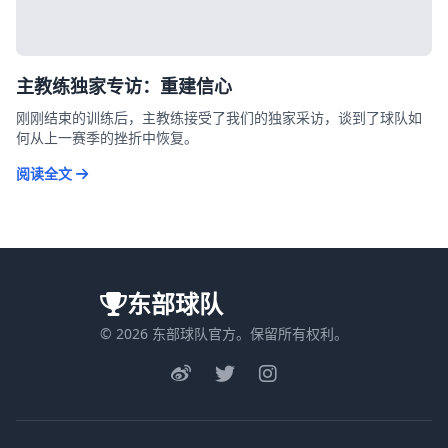
主教练独家专访：重建信心
刚刚结束的训练后，主教练接受了我们的独家采访，谈到了球队如
何从上一赛季的挫折中恢复。
阅读全文
东部球队
© 2026 东部球队官方。保留所有权利。