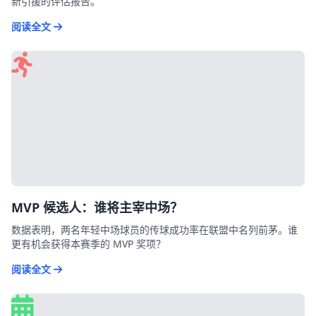
新引援的评估报告。
阅读全文
MVP 候选人：谁将主宰中场？
数据表明，两名年轻中场球员的传球成功率在联盟中名列前茅。谁
更有机会获得本赛季的 MVP 奖项？
阅读全文