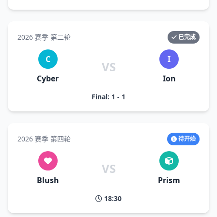
2026 赛季 第二轮
已完成
C
I
VS
Cyber
Ion
Final: 1 - 1
2026 赛季 第四轮
待开始
VS
Blush
Prism
18:30