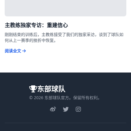
主教练独家专访：重建信心
刚刚结束的训练后，主教练接受了我们的独家采访，谈到了球队如
何从上一赛季的挫折中恢复。
阅读全文
东部球队
© 2026 东部球队官方。保留所有权利。