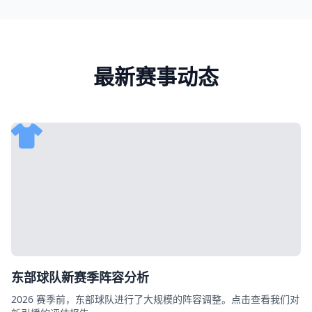
最新赛事动态
东部球队新赛季阵容分析
2026 赛季前，东部球队进行了大规模的阵容调整。点击查看我们对