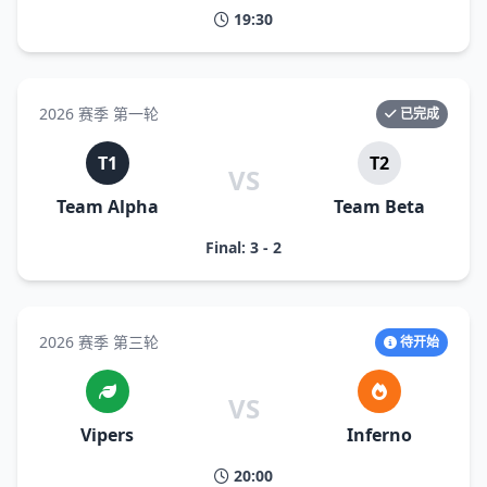
19:30
2026 赛季 第一轮
已完成
T1
T2
VS
Team Alpha
Team Beta
Final: 3 - 2
2026 赛季 第三轮
待开始
VS
Vipers
Inferno
20:00