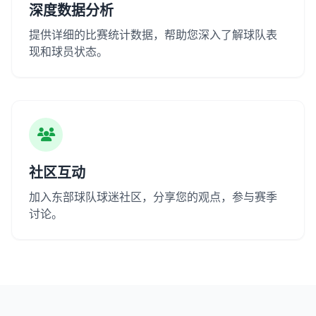
深度数据分析
提供详细的比赛统计数据，帮助您深入了解球队表
现和球员状态。
社区互动
加入东部球队球迷社区，分享您的观点，参与赛季
讨论。