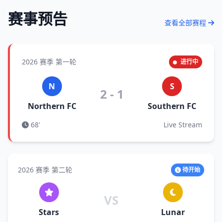
赛事预告
查看全部赛程
2026 赛季 第一轮
进行中
N
S
2 - 1
Northern FC
Southern FC
68'
Live Stream
2026 赛季 第二轮
待开始
VS
Stars
Lunar