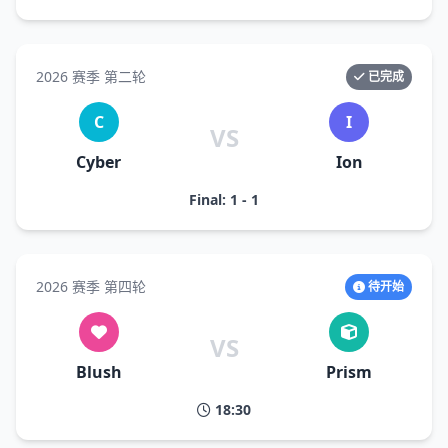
2026 赛季 第二轮
已完成
C
I
VS
Cyber
Ion
Final: 1 - 1
2026 赛季 第四轮
待开始
VS
Blush
Prism
18:30