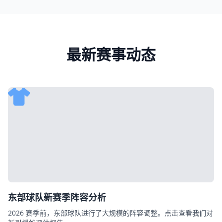
最新赛事动态
东部球队新赛季阵容分析
2026 赛季前，东部球队进行了大规模的阵容调整。点击查看我们对