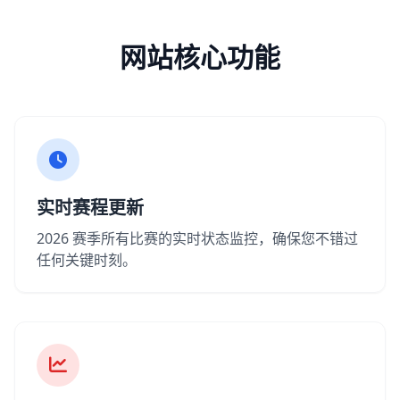
网站核心功能
实时赛程更新
2026 赛季所有比赛的实时状态监控，确保您不错过
任何关键时刻。