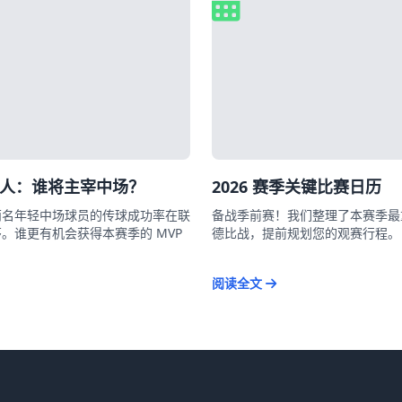
选人：谁将主宰中场？
2026 赛季关键比赛日历
两名年轻中场球员的传球成功率在联
备战季前赛！我们整理了本赛季最重
。谁更有机会获得本赛季的 MVP
德比战，提前规划您的观赛行程。
阅读全文