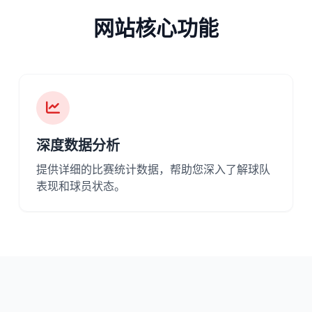
网站核心功能
深度数据分析
提供详细的比赛统计数据，帮助您深入了解球队
表现和球员状态。