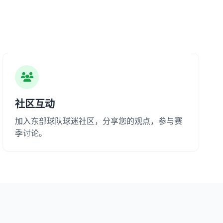
社区互动
加入东部球队球迷社区，分享您的观点，参与赛
季讨论。