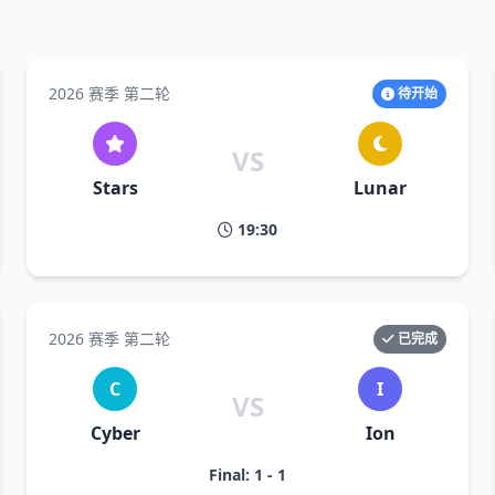
2026 赛季 第二轮
待开始
VS
Stars
Lunar
19:30
2026 赛季 第二轮
已完成
C
I
VS
Cyber
Ion
Final: 1 - 1