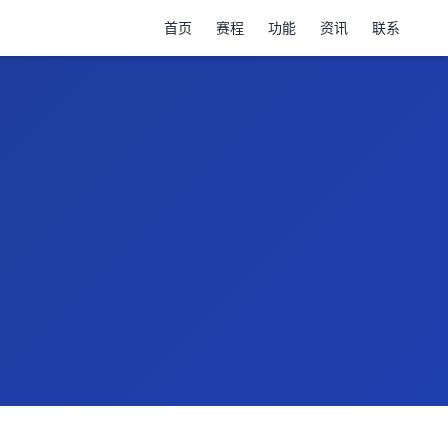
首页
赛程
功能
资讯
联系