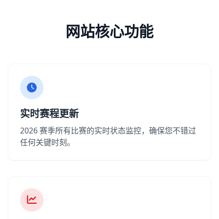
网站核心功能
实时赛程更新
2026 赛季所有比赛的实时状态监控，确保您不错过
任何关键时刻。