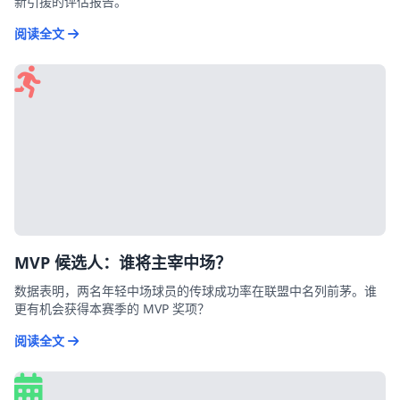
新引援的评估报告。
阅读全文
MVP 候选人：谁将主宰中场？
数据表明，两名年轻中场球员的传球成功率在联盟中名列前茅。谁
更有机会获得本赛季的 MVP 奖项？
阅读全文