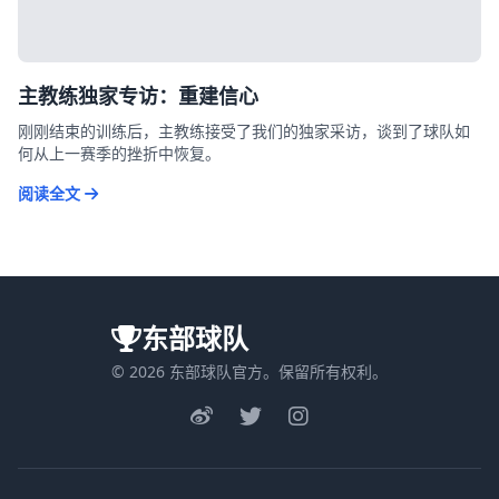
主教练独家专访：重建信心
刚刚结束的训练后，主教练接受了我们的独家采访，谈到了球队如
何从上一赛季的挫折中恢复。
阅读全文
东部球队
© 2026 东部球队官方。保留所有权利。