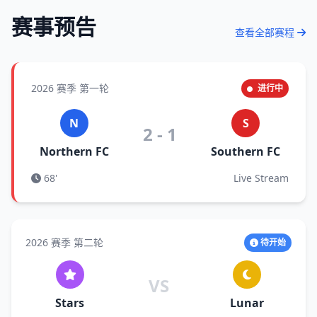
赛事预告
查看全部赛程
2026 赛季 第一轮
进行中
N
S
2 - 1
Northern FC
Southern FC
68'
Live Stream
2026 赛季 第二轮
待开始
VS
Stars
Lunar