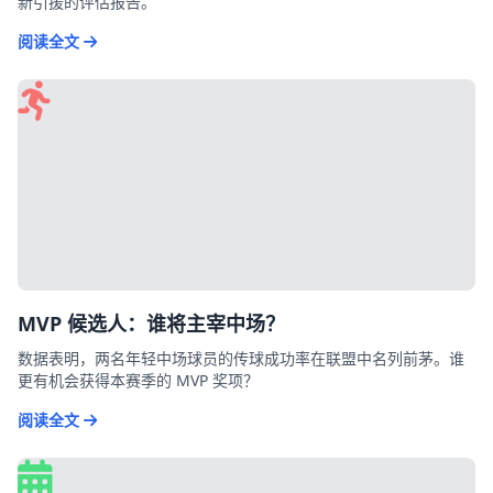
新引援的评估报告。
阅读全文
MVP 候选人：谁将主宰中场？
数据表明，两名年轻中场球员的传球成功率在联盟中名列前茅。谁
更有机会获得本赛季的 MVP 奖项？
阅读全文