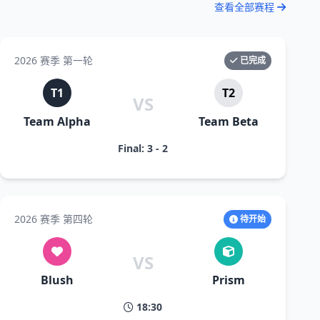
查看全部赛程
2026 赛季 第一轮
已完成
T1
T2
VS
Team Alpha
Team Beta
Final: 3 - 2
2026 赛季 第四轮
待开始
VS
Blush
Prism
18:30