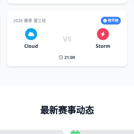
2026 赛季 第三轮
待开始
VS
Cloud
Storm
21:00
最新赛事动态