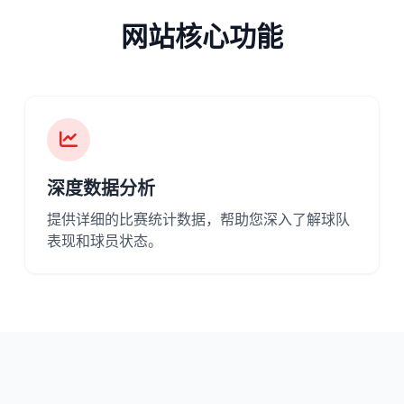
网站核心功能
深度数据分析
提供详细的比赛统计数据，帮助您深入了解球队
表现和球员状态。