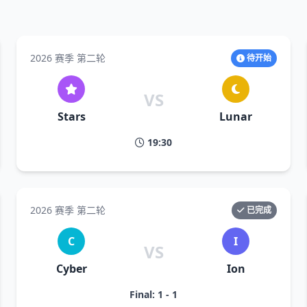
2026 赛季 第二轮
待开始
VS
Stars
Lunar
19:30
2026 赛季 第二轮
已完成
C
I
VS
Cyber
Ion
Final: 1 - 1