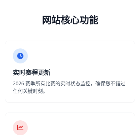
网站核心功能
实时赛程更新
2026 赛季所有比赛的实时状态监控，确保您不错过
任何关键时刻。