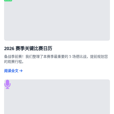
2026 赛季关键比赛日历
备战季前赛！我们整理了本赛季最重要的 5 场德比战，提前规划您
的观赛行程。
阅读全文