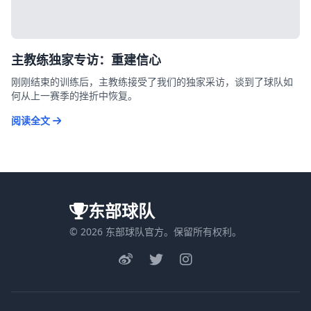
主教练独家专访：重建信心
刚刚结束的训练后，主教练接受了我们的独家采访，谈到了球队如
何从上一赛季的挫折中恢复。
阅读全文
东部球队
© 2026 东部球队官方。保留所有权利。