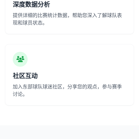
深度数据分析
提供详细的比赛统计数据，帮助您深入了解球队表
现和球员状态。
社区互动
加入东部球队球迷社区，分享您的观点，参与赛季
讨论。