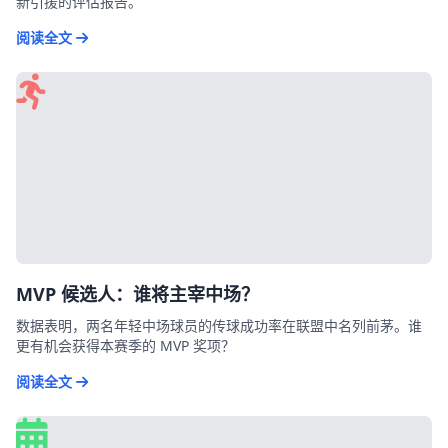
新引援的评估报告。
阅读全文
MVP 候选人：谁将主宰中场？
数据表明，两名年轻中场球员的传球成功率在联盟中名列前茅。谁
更有机会获得本赛季的 MVP 奖项？
阅读全文