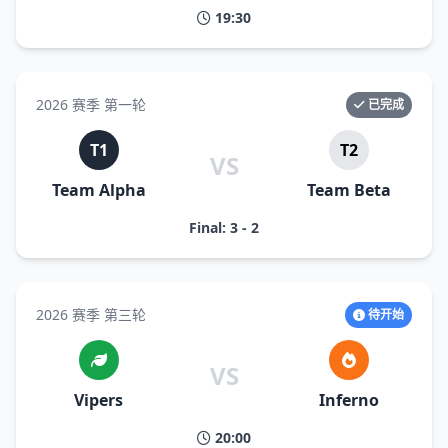
19:30
2026 赛季 第一轮
已完成
T1
T2
VS
Team Alpha
Team Beta
Final: 3 - 2
2026 赛季 第三轮
待开始
VS
Vipers
Inferno
20:00