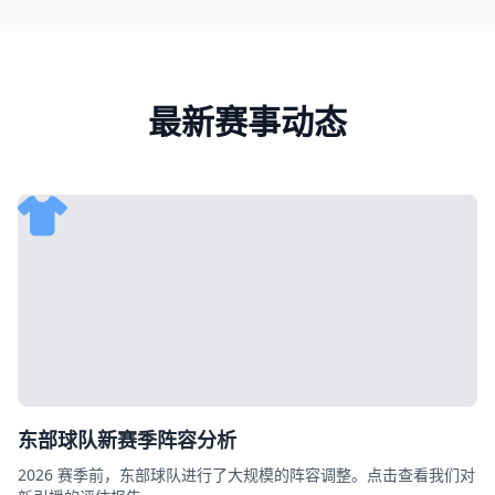
最新赛事动态
东部球队新赛季阵容分析
2026 赛季前，东部球队进行了大规模的阵容调整。点击查看我们对