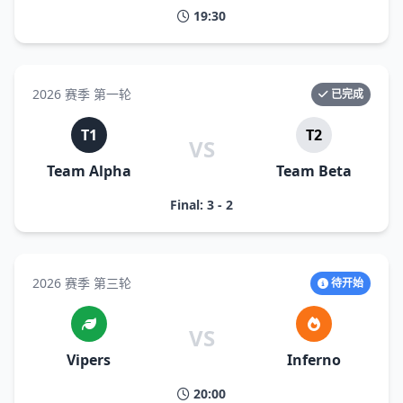
19:30
2026 赛季 第一轮
已完成
T1
T2
VS
Team Alpha
Team Beta
Final: 3 - 2
2026 赛季 第三轮
待开始
VS
Vipers
Inferno
20:00