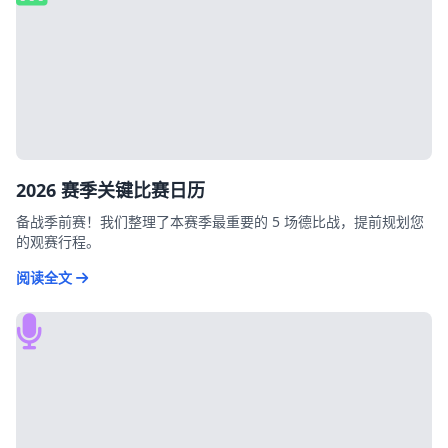
2026 赛季关键比赛日历
备战季前赛！我们整理了本赛季最重要的 5 场德比战，提前规划您
的观赛行程。
阅读全文