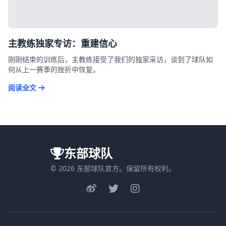
主教练独家专访：重建信心
刚刚结束的训练后，主教练接受了我们的独家采访，谈到了球队如
何从上一赛季的挫折中恢复。
阅读全文
东部球队
© 2026 东部球队官方。保留所有权利。