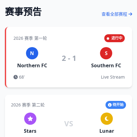
赛事预告
查看全部赛程
2026 赛季 第一轮
进行中
N
S
2 - 1
Northern FC
Southern FC
68'
Live Stream
2026 赛季 第二轮
待开始
VS
Stars
Lunar