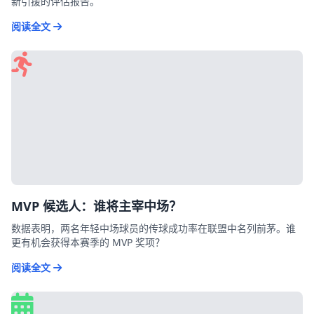
新引援的评估报告。
阅读全文
MVP 候选人：谁将主宰中场？
数据表明，两名年轻中场球员的传球成功率在联盟中名列前茅。谁
更有机会获得本赛季的 MVP 奖项？
阅读全文