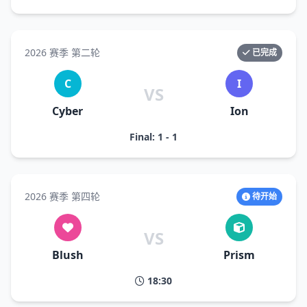
2026 赛季 第二轮
已完成
C
I
VS
Cyber
Ion
Final: 1 - 1
2026 赛季 第四轮
待开始
VS
Blush
Prism
18:30