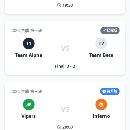
19:30
2026 赛季 第一轮
已完成
T1
T2
VS
Team Alpha
Team Beta
Final: 3 - 2
2026 赛季 第三轮
待开始
VS
Vipers
Inferno
20:00