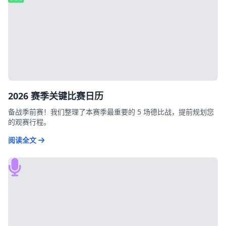
2026 赛季关键比赛日历
备战季前赛！我们整理了本赛季最重要的 5 场德比战，提前规划您
的观赛行程。
阅读全文