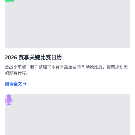
2026 赛季关键比赛日历
备战季前赛！我们整理了本赛季最重要的 5 场德比战，提前规划您
的观赛行程。
阅读全文