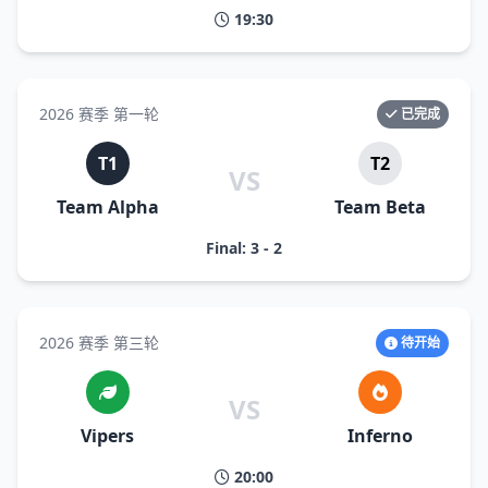
19:30
2026 赛季 第一轮
已完成
T1
T2
VS
Team Alpha
Team Beta
Final: 3 - 2
2026 赛季 第三轮
待开始
VS
Vipers
Inferno
20:00