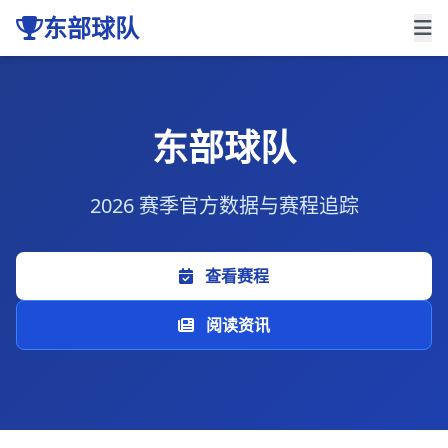
东部球队
东部球队
2026 赛季官方数据与赛程追踪
查看赛程
阅读资讯