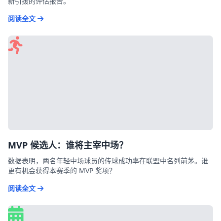
新引援的评估报告。
阅读全文
MVP 候选人：谁将主宰中场？
数据表明，两名年轻中场球员的传球成功率在联盟中名列前茅。谁
更有机会获得本赛季的 MVP 奖项？
阅读全文