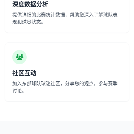
深度数据分析
提供详细的比赛统计数据，帮助您深入了解球队表
现和球员状态。
社区互动
加入东部球队球迷社区，分享您的观点，参与赛季
讨论。