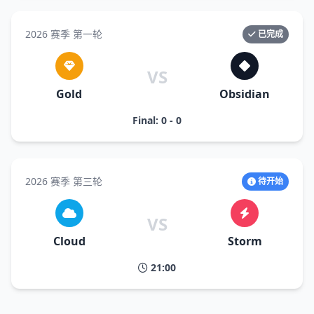
2026 赛季 第一轮
已完成
VS
Gold
Obsidian
Final: 0 - 0
2026 赛季 第三轮
待开始
VS
Cloud
Storm
21:00