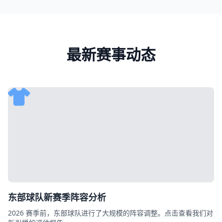
最新赛事动态
东部球队新赛季阵容分析
2026 赛季前，东部球队进行了大规模的阵容调整。点击查看我们对