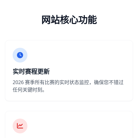
网站核心功能
实时赛程更新
2026 赛季所有比赛的实时状态监控，确保您不错过
任何关键时刻。