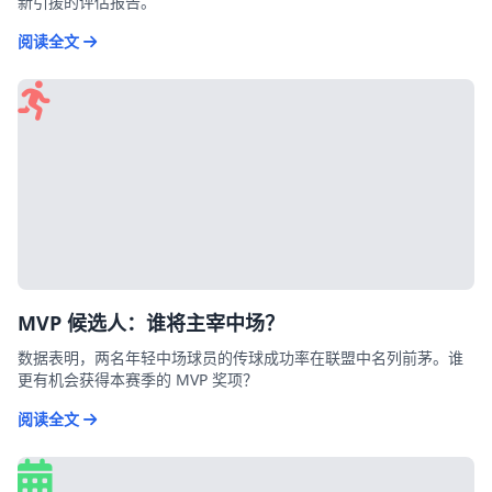
新引援的评估报告。
阅读全文
MVP 候选人：谁将主宰中场？
数据表明，两名年轻中场球员的传球成功率在联盟中名列前茅。谁
更有机会获得本赛季的 MVP 奖项？
阅读全文