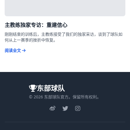
主教练独家专访：重建信心
刚刚结束的训练后，主教练接受了我们的独家采访，谈到了球队如
何从上一赛季的挫折中恢复。
阅读全文
东部球队
© 2026 东部球队官方。保留所有权利。