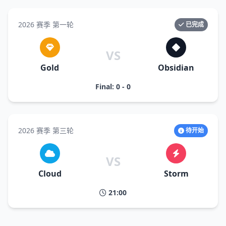
2026 赛季 第一轮
已完成
VS
Gold
Obsidian
Final: 0 - 0
2026 赛季 第三轮
待开始
VS
Cloud
Storm
21:00