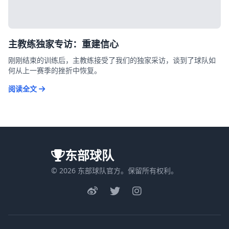
主教练独家专访：重建信心
刚刚结束的训练后，主教练接受了我们的独家采访，谈到了球队如
何从上一赛季的挫折中恢复。
阅读全文
东部球队
© 2026 东部球队官方。保留所有权利。