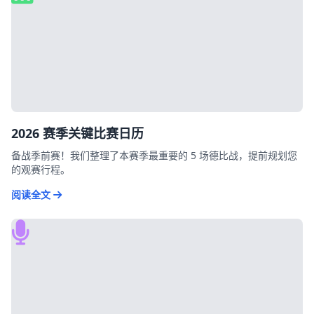
2026 赛季关键比赛日历
备战季前赛！我们整理了本赛季最重要的 5 场德比战，提前规划您
的观赛行程。
阅读全文