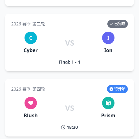
2026 赛季 第二轮
已完成
C
I
VS
Cyber
Ion
Final: 1 - 1
2026 赛季 第四轮
待开始
VS
Blush
Prism
18:30