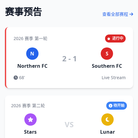
赛事预告
查看全部赛程
2026 赛季 第一轮
进行中
N
S
2 - 1
Northern FC
Southern FC
68'
Live Stream
2026 赛季 第二轮
待开始
VS
Stars
Lunar