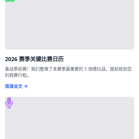
2026 赛季关键比赛日历
备战季前赛！我们整理了本赛季最重要的 5 场德比战，提前规划您
的观赛行程。
阅读全文