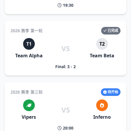
19:30
2026 赛季 第一轮
已完成
T1
T2
VS
Team Alpha
Team Beta
Final: 3 - 2
2026 赛季 第三轮
待开始
VS
Vipers
Inferno
20:00