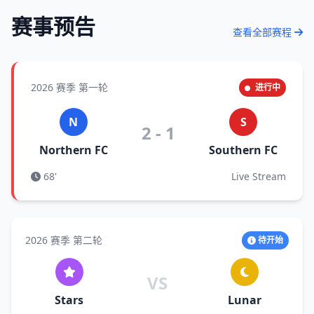
赛事预告
查看全部赛程
2026 赛季 第一轮
进行中
N
S
2 - 1
Northern FC
Southern FC
68'
Live Stream
2026 赛季 第二轮
待开始
VS
Stars
Lunar