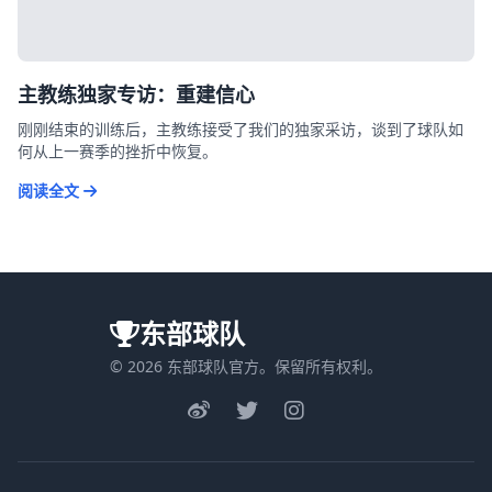
主教练独家专访：重建信心
刚刚结束的训练后，主教练接受了我们的独家采访，谈到了球队如
何从上一赛季的挫折中恢复。
阅读全文
东部球队
© 2026 东部球队官方。保留所有权利。