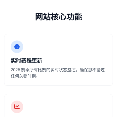
网站核心功能
实时赛程更新
2026 赛季所有比赛的实时状态监控，确保您不错过
任何关键时刻。