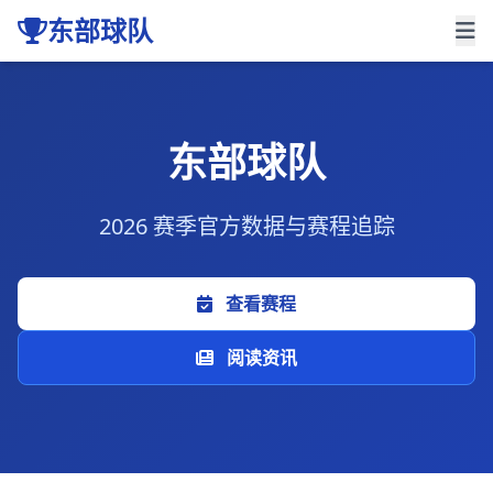
东部球队
东部球队
2026 赛季官方数据与赛程追踪
查看赛程
阅读资讯