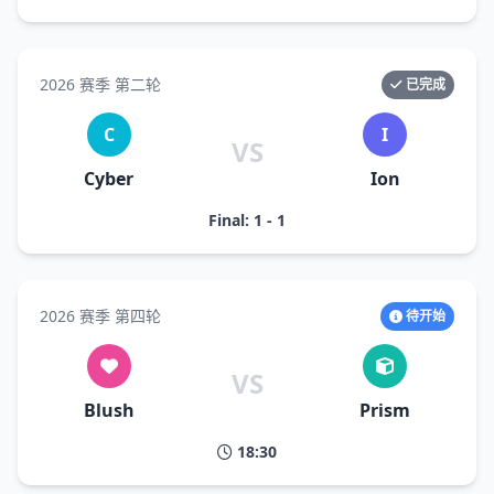
2026 赛季 第二轮
已完成
C
I
VS
Cyber
Ion
Final: 1 - 1
2026 赛季 第四轮
待开始
VS
Blush
Prism
18:30