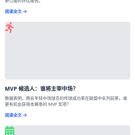
新引援的评估报告。
阅读全文
MVP 候选人：谁将主宰中场？
数据表明，两名年轻中场球员的传球成功率在联盟中名列前茅。谁
更有机会获得本赛季的 MVP 奖项？
阅读全文