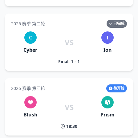
2026 赛季 第二轮
已完成
C
I
VS
Cyber
Ion
Final: 1 - 1
2026 赛季 第四轮
待开始
VS
Blush
Prism
18:30