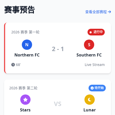
赛事预告
查看全部赛程
2026 赛季 第一轮
进行中
N
S
2 - 1
Northern FC
Southern FC
68'
Live Stream
2026 赛季 第二轮
待开始
VS
Stars
Lunar