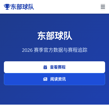
东部球队
东部球队
2026 赛季官方数据与赛程追踪
查看赛程
阅读资讯