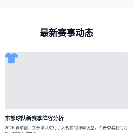
最新赛事动态
东部球队新赛季阵容分析
2026 赛季前，东部球队进行了大规模的阵容调整。点击查看我们对