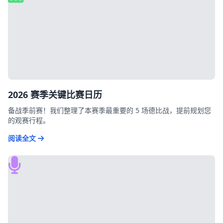
2026 赛季关键比赛日历
备战季前赛！我们整理了本赛季最重要的 5 场德比战，提前规划您
的观赛行程。
阅读全文