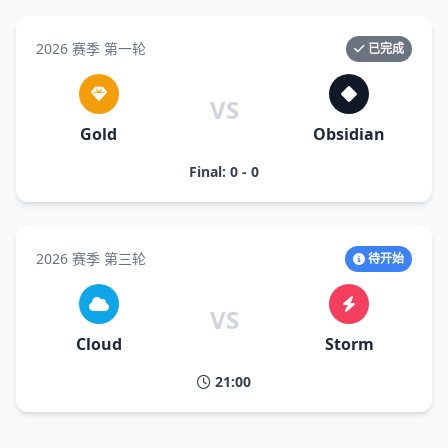
2026 赛季 第一轮
已完成
VS
Gold
Obsidian
Final: 0 - 0
2026 赛季 第三轮
待开始
VS
Cloud
Storm
21:00