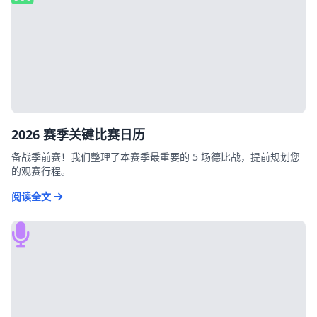
2026 赛季关键比赛日历
备战季前赛！我们整理了本赛季最重要的 5 场德比战，提前规划您
的观赛行程。
阅读全文