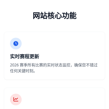
网站核心功能
实时赛程更新
2026 赛季所有比赛的实时状态监控，确保您不错过
任何关键时刻。