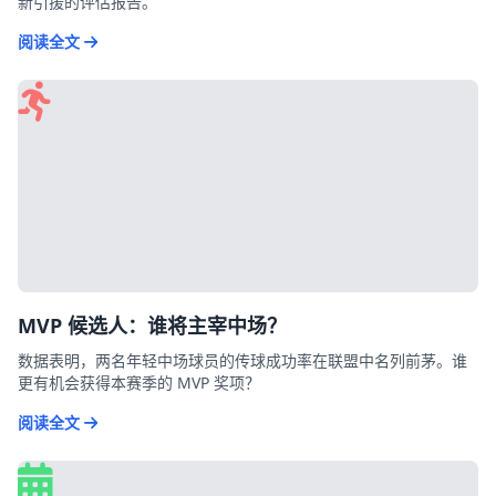
新引援的评估报告。
阅读全文
MVP 候选人：谁将主宰中场？
数据表明，两名年轻中场球员的传球成功率在联盟中名列前茅。谁
更有机会获得本赛季的 MVP 奖项？
阅读全文