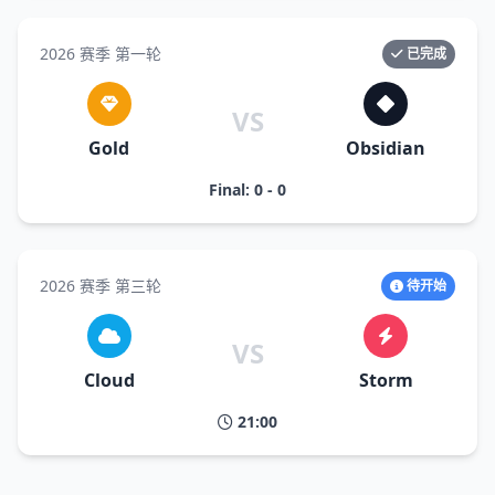
2026 赛季 第一轮
已完成
VS
Gold
Obsidian
Final: 0 - 0
2026 赛季 第三轮
待开始
VS
Cloud
Storm
21:00