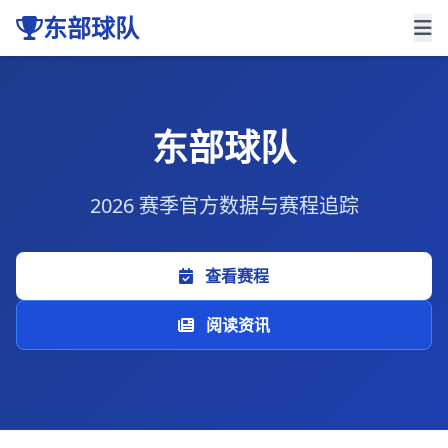
东部球队
东部球队
2026 赛季官方数据与赛程追踪
查看赛程
阅读资讯