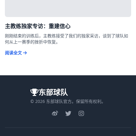
主教练独家专访：重建信心
刚刚结束的训练后，主教练接受了我们的独家采访，谈到了球队如
何从上一赛季的挫折中恢复。
阅读全文
东部球队
© 2026 东部球队官方。保留所有权利。