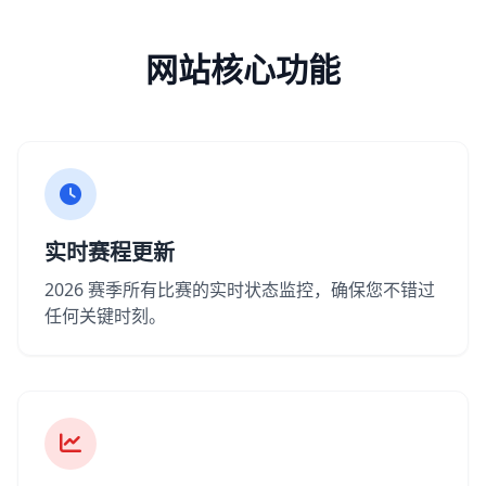
网站核心功能
实时赛程更新
2026 赛季所有比赛的实时状态监控，确保您不错过
任何关键时刻。