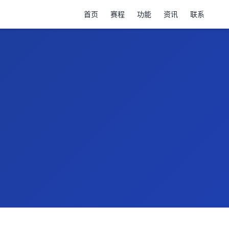
首页
赛程
功能
资讯
联系