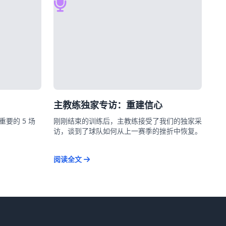
主教练独家专访：重建信心
要的 5 场
刚刚结束的训练后，主教练接受了我们的独家采
访，谈到了球队如何从上一赛季的挫折中恢复。
阅读全文