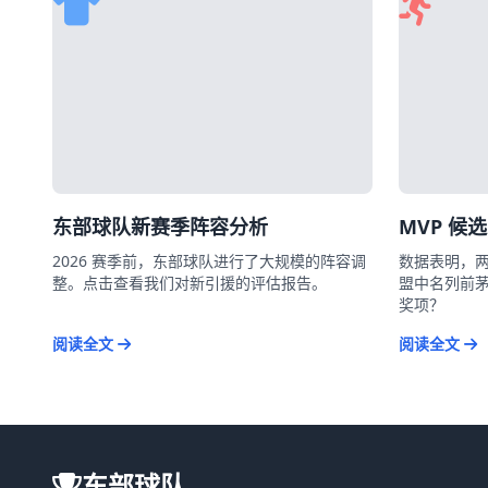
东部球队新赛季阵容分析
MVP 候
2026 赛季前，东部球队进行了大规模的阵容调
数据表明，
整。点击查看我们对新引援的评估报告。
盟中名列前茅
奖项？
阅读全文
阅读全文
东部球队