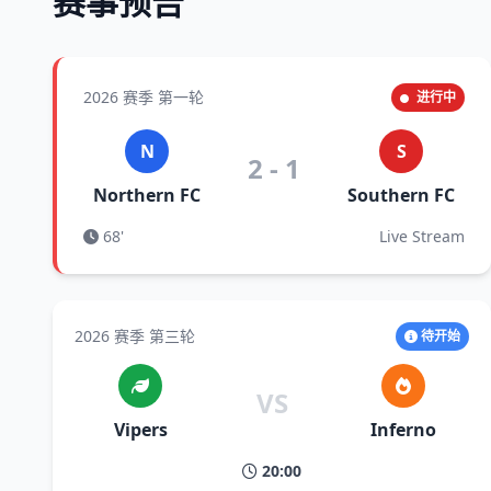
赛事预告
2026 赛季 第一轮
进行中
N
S
2 - 1
Northern FC
Southern FC
68'
Live Stream
2026 赛季 第三轮
待开始
VS
Vipers
Inferno
20:00