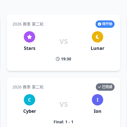
2026 赛季 第二轮
待开始
VS
Stars
Lunar
19:30
2026 赛季 第二轮
已完成
C
I
VS
Cyber
Ion
Final: 1 - 1