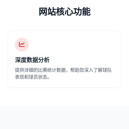
网站核心功能
深度数据分析
提供详细的比赛统计数据，帮助您深入了解球队
表现和球员状态。