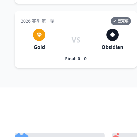
2026 赛季 第一轮
已完成
VS
Gold
Obsidian
Final: 0 - 0