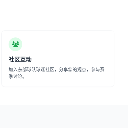
社区互动
加入东部球队球迷社区，分享您的观点，参与赛
季讨论。