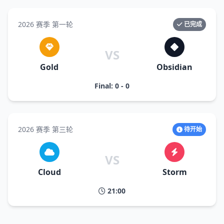
2026 赛季 第一轮
已完成
VS
Gold
Obsidian
Final: 0 - 0
2026 赛季 第三轮
待开始
VS
Cloud
Storm
21:00