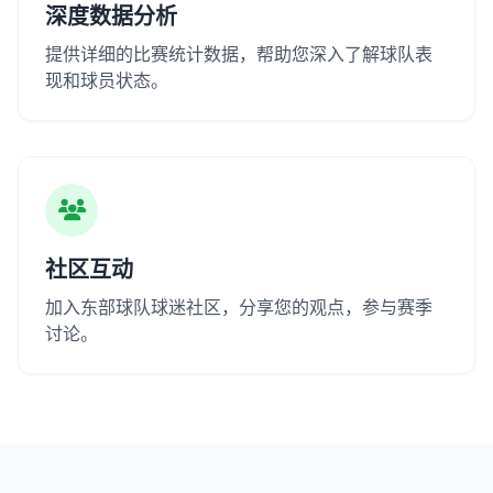
深度数据分析
提供详细的比赛统计数据，帮助您深入了解球队表
现和球员状态。
社区互动
加入东部球队球迷社区，分享您的观点，参与赛季
讨论。