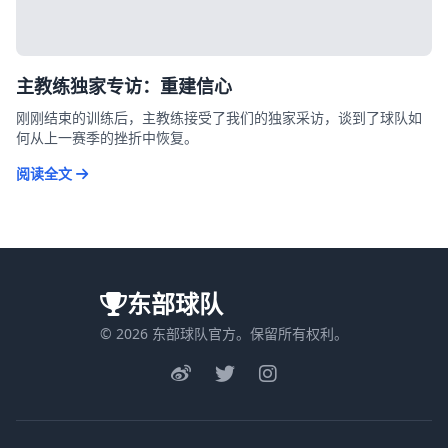
主教练独家专访：重建信心
刚刚结束的训练后，主教练接受了我们的独家采访，谈到了球队如
何从上一赛季的挫折中恢复。
阅读全文
东部球队
© 2026 东部球队官方。保留所有权利。