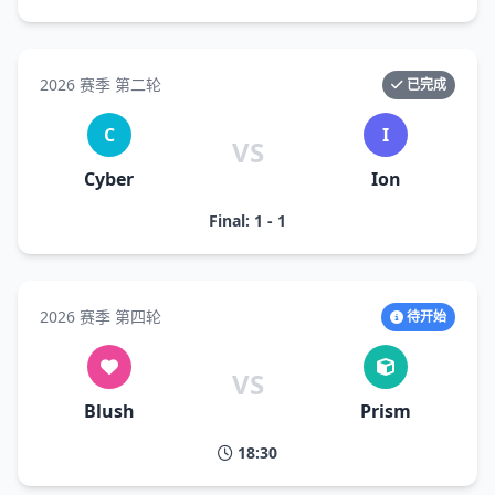
2026 赛季 第二轮
已完成
C
I
VS
Cyber
Ion
Final: 1 - 1
2026 赛季 第四轮
待开始
VS
Blush
Prism
18:30