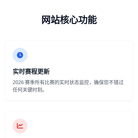
网站核心功能
实时赛程更新
2026 赛季所有比赛的实时状态监控，确保您不错过
任何关键时刻。