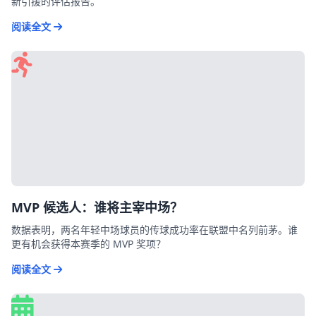
新引援的评估报告。
阅读全文
MVP 候选人：谁将主宰中场？
数据表明，两名年轻中场球员的传球成功率在联盟中名列前茅。谁
更有机会获得本赛季的 MVP 奖项？
阅读全文