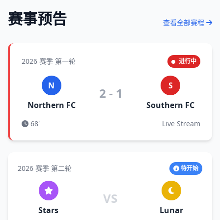
赛事预告
查看全部赛程
2026 赛季 第一轮
进行中
N
S
2 - 1
Northern FC
Southern FC
68'
Live Stream
2026 赛季 第二轮
待开始
VS
Stars
Lunar