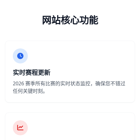
网站核心功能
实时赛程更新
2026 赛季所有比赛的实时状态监控，确保您不错过
任何关键时刻。