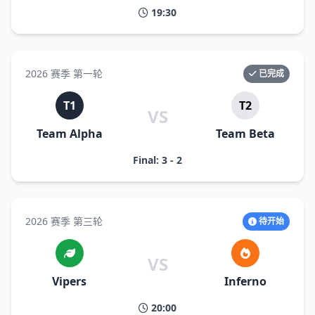
19:30
2026 赛季 第一轮
已完成
T1
T2
VS
Team Alpha
Team Beta
Final: 3 - 2
2026 赛季 第三轮
待开始
VS
Vipers
Inferno
20:00