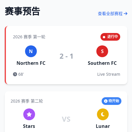
赛事预告
查看全部赛程
2026 赛季 第一轮
进行中
N
S
2 - 1
Northern FC
Southern FC
68'
Live Stream
2026 赛季 第二轮
待开始
VS
Stars
Lunar