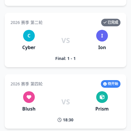
2026 赛季 第二轮
已完成
C
I
VS
Cyber
Ion
Final: 1 - 1
2026 赛季 第四轮
待开始
VS
Blush
Prism
18:30