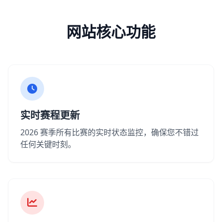
网站核心功能
实时赛程更新
2026 赛季所有比赛的实时状态监控，确保您不错过
任何关键时刻。