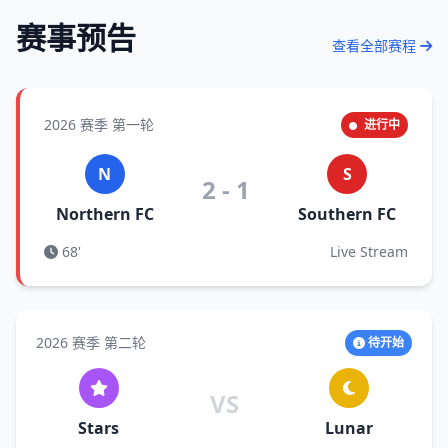
赛事预告
查看全部赛程
2026 赛季 第一轮
进行中
N
S
2 - 1
Northern FC
Southern FC
68'
Live Stream
2026 赛季 第二轮
待开始
VS
Stars
Lunar