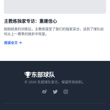
主教练独家专访：重建信心
刚刚结束的训练后，主教练接受了我们的独家采访，谈到了球队如
何从上一赛季的挫折中恢复。
阅读全文
东部球队
© 2026 东部球队官方。保留所有权利。