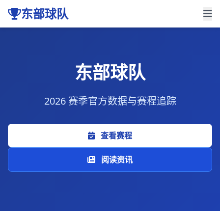
东部球队
东部球队
2026 赛季官方数据与赛程追踪
查看赛程
阅读资讯