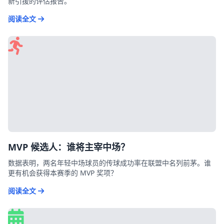
新引援的评估报告。
阅读全文
MVP 候选人：谁将主宰中场？
数据表明，两名年轻中场球员的传球成功率在联盟中名列前茅。谁
更有机会获得本赛季的 MVP 奖项？
阅读全文