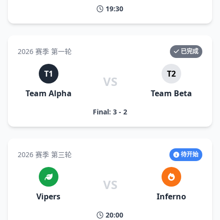
19:30
2026 赛季 第一轮
已完成
T1
T2
VS
Team Alpha
Team Beta
Final: 3 - 2
2026 赛季 第三轮
待开始
VS
Vipers
Inferno
20:00