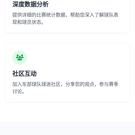
深度数据分析
提供详细的比赛统计数据，帮助您深入了解球队表
现和球员状态。
社区互动
加入东部球队球迷社区，分享您的观点，参与赛季
讨论。