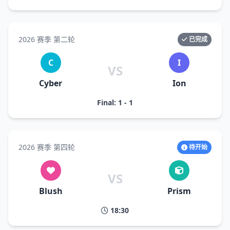
2026 赛季 第二轮
已完成
C
I
VS
Cyber
Ion
Final: 1 - 1
2026 赛季 第四轮
待开始
VS
Blush
Prism
18:30