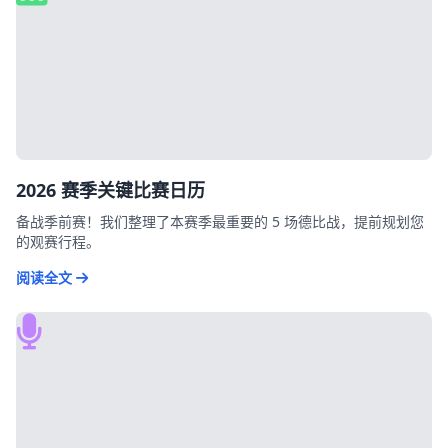
2026 赛季关键比赛日历
备战季前赛！我们整理了本赛季最重要的 5 场德比战，提前规划您
的观赛行程。
阅读全文