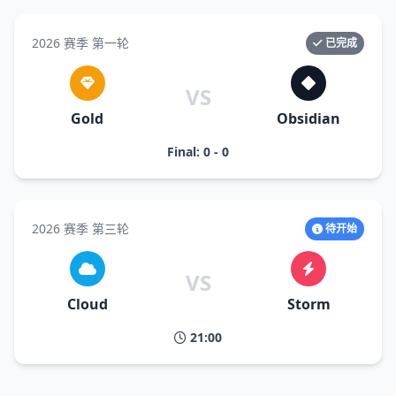
2026 赛季 第一轮
已完成
VS
Gold
Obsidian
Final: 0 - 0
2026 赛季 第三轮
待开始
VS
Cloud
Storm
21:00