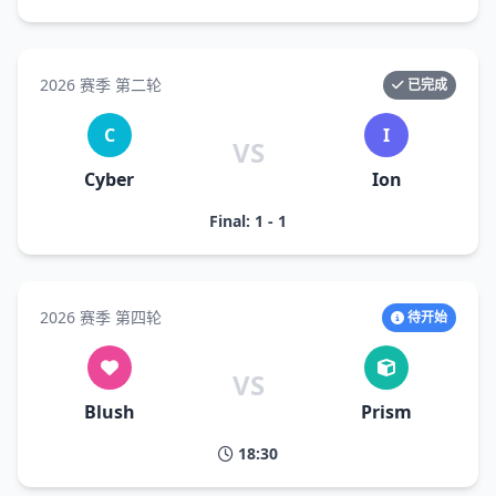
2026 赛季 第二轮
已完成
C
I
VS
Cyber
Ion
Final: 1 - 1
2026 赛季 第四轮
待开始
VS
Blush
Prism
18:30