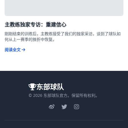
主教练独家专访：重建信心
刚刚结束的训练后，主教练接受了我们的独家采访，谈到了球队如
何从上一赛季的挫折中恢复。
阅读全文
东部球队
© 2026 东部球队官方。保留所有权利。