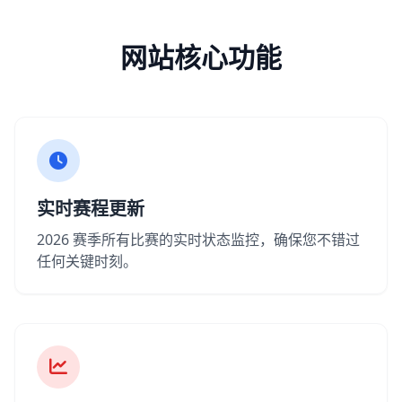
网站核心功能
实时赛程更新
2026 赛季所有比赛的实时状态监控，确保您不错过
任何关键时刻。