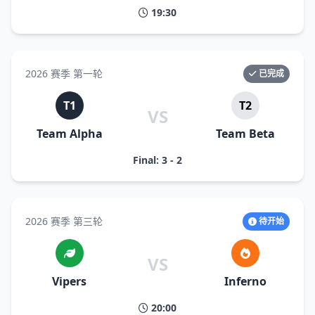
19:30
2026 赛季 第一轮
已完成
T1
T2
VS
Team Alpha
Team Beta
Final: 3 - 2
2026 赛季 第三轮
待开始
VS
Vipers
Inferno
20:00