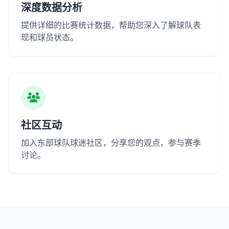
深度数据分析
提供详细的比赛统计数据，帮助您深入了解球队表
现和球员状态。
社区互动
加入东部球队球迷社区，分享您的观点，参与赛季
讨论。