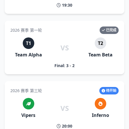
19:30
2026 赛季 第一轮
已完成
T1
T2
VS
Team Alpha
Team Beta
Final: 3 - 2
2026 赛季 第三轮
待开始
VS
Vipers
Inferno
20:00