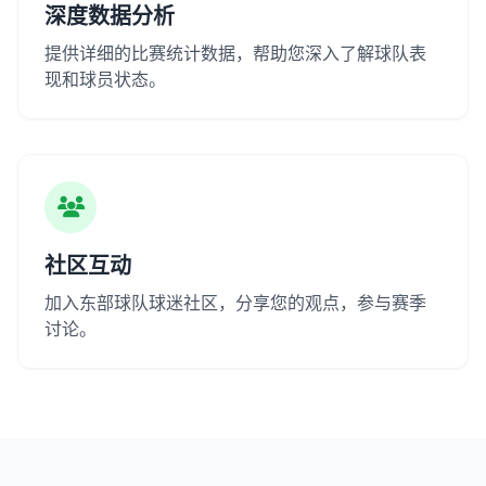
深度数据分析
提供详细的比赛统计数据，帮助您深入了解球队表
现和球员状态。
社区互动
加入东部球队球迷社区，分享您的观点，参与赛季
讨论。