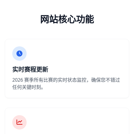
网站核心功能
实时赛程更新
2026 赛季所有比赛的实时状态监控，确保您不错过
任何关键时刻。