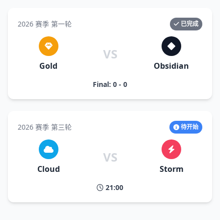
2026 赛季 第一轮
已完成
VS
Gold
Obsidian
Final: 0 - 0
2026 赛季 第三轮
待开始
VS
Cloud
Storm
21:00