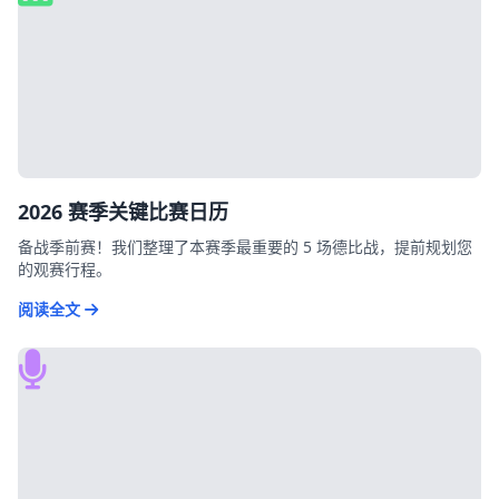
2026 赛季关键比赛日历
备战季前赛！我们整理了本赛季最重要的 5 场德比战，提前规划您
的观赛行程。
阅读全文