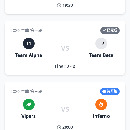
19:30
2026 赛季 第一轮
已完成
T1
T2
VS
Team Alpha
Team Beta
Final: 3 - 2
2026 赛季 第三轮
待开始
VS
Vipers
Inferno
20:00