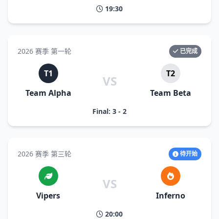
19:30
2026 赛季 第一轮
已完成
T1
T2
VS
Team Alpha
Team Beta
Final: 3 - 2
2026 赛季 第三轮
待开始
VS
Vipers
Inferno
20:00