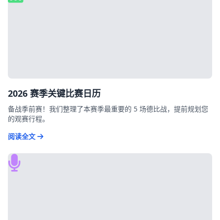
2026 赛季关键比赛日历
备战季前赛！我们整理了本赛季最重要的 5 场德比战，提前规划您
的观赛行程。
阅读全文