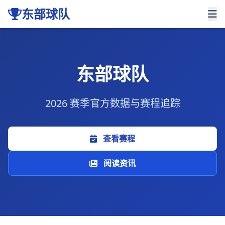
东部球队
东部球队
2026 赛季官方数据与赛程追踪
查看赛程
阅读资讯