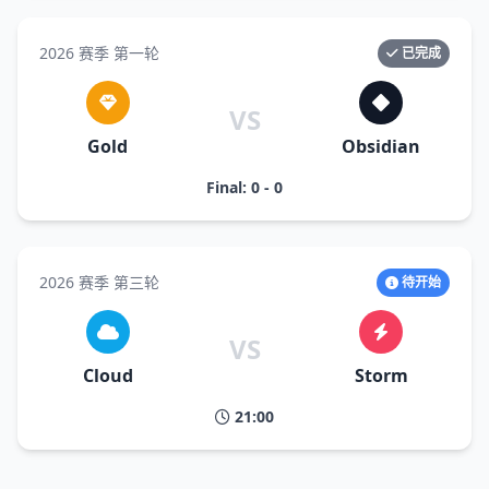
2026 赛季 第一轮
已完成
VS
Gold
Obsidian
Final: 0 - 0
2026 赛季 第三轮
待开始
VS
Cloud
Storm
21:00