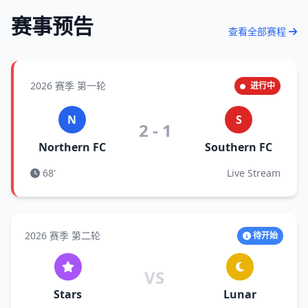
赛事预告
查看全部赛程
2026 赛季 第一轮
进行中
N
S
2 - 1
Northern FC
Southern FC
68'
Live Stream
2026 赛季 第二轮
待开始
VS
Stars
Lunar