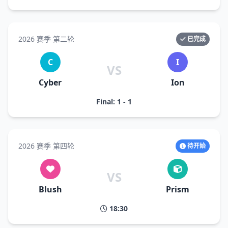
2026 赛季 第二轮
已完成
C
I
VS
Cyber
Ion
Final: 1 - 1
2026 赛季 第四轮
待开始
VS
Blush
Prism
18:30