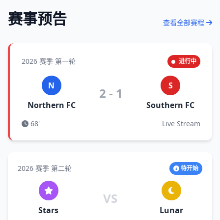
赛事预告
查看全部赛程
2026 赛季 第一轮
进行中
N
S
2 - 1
Northern FC
Southern FC
68'
Live Stream
2026 赛季 第二轮
待开始
VS
Stars
Lunar