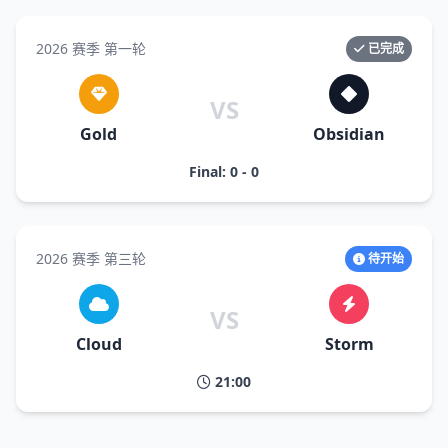
2026 赛季 第一轮
已完成
VS
Gold
Obsidian
Final: 0 - 0
2026 赛季 第三轮
待开始
VS
Cloud
Storm
21:00