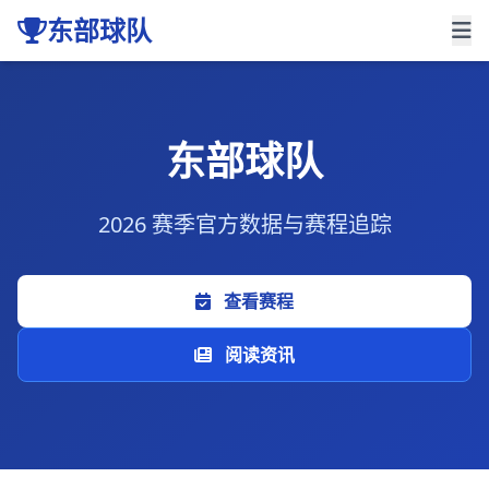
东部球队
东部球队
2026 赛季官方数据与赛程追踪
查看赛程
阅读资讯