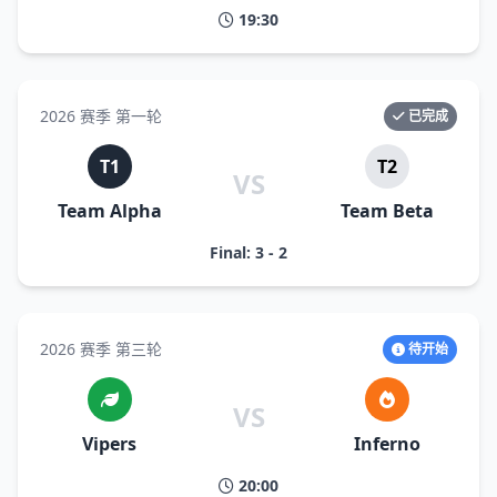
19:30
2026 赛季 第一轮
已完成
T1
T2
VS
Team Alpha
Team Beta
Final: 3 - 2
2026 赛季 第三轮
待开始
VS
Vipers
Inferno
20:00