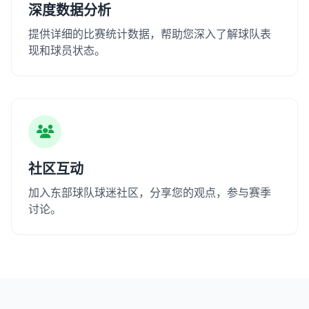
深度数据分析
提供详细的比赛统计数据，帮助您深入了解球队表
现和球员状态。
社区互动
加入东部球队球迷社区，分享您的观点，参与赛季
讨论。