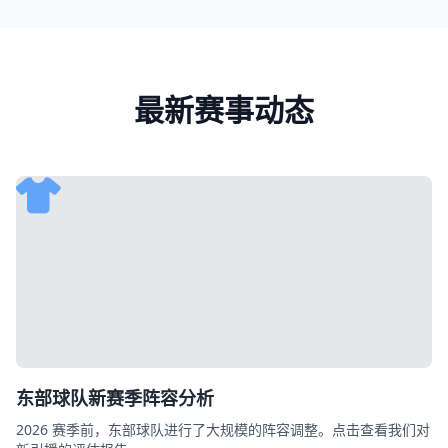
最新赛事动态
东部球队新赛季阵容分析
2026 赛季前，东部球队进行了大规模的阵容调整。点击查看我们对