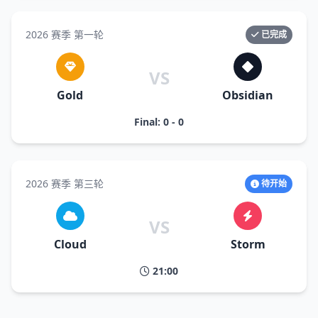
2026 赛季 第一轮
已完成
VS
Gold
Obsidian
Final: 0 - 0
2026 赛季 第三轮
待开始
VS
Cloud
Storm
21:00