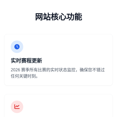
网站核心功能
实时赛程更新
2026 赛季所有比赛的实时状态监控，确保您不错过
任何关键时刻。