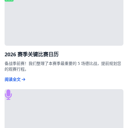
2026 赛季关键比赛日历
备战季前赛！我们整理了本赛季最重要的 5 场德比战，提前规划您
的观赛行程。
阅读全文