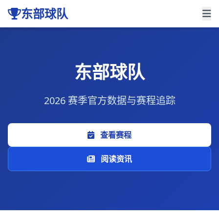
东部球队
东部球队
2026 赛季官方数据与赛程追踪
查看赛程
阅读资讯