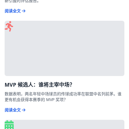
新引援的评估报告。
阅读全文
MVP 候选人：谁将主宰中场？
数据表明，两名年轻中场球员的传球成功率在联盟中名列前茅。谁
更有机会获得本赛季的 MVP 奖项？
阅读全文