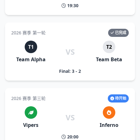
19:30
2026 赛季 第一轮
已完成
T1
T2
VS
Team Alpha
Team Beta
Final: 3 - 2
2026 赛季 第三轮
待开始
VS
Vipers
Inferno
20:00