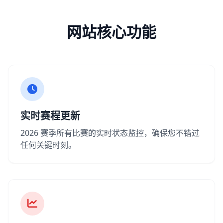
网站核心功能
实时赛程更新
2026 赛季所有比赛的实时状态监控，确保您不错过
任何关键时刻。