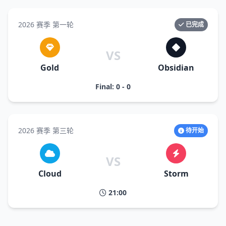
2026 赛季 第一轮
已完成
VS
Gold
Obsidian
Final: 0 - 0
2026 赛季 第三轮
待开始
VS
Cloud
Storm
21:00