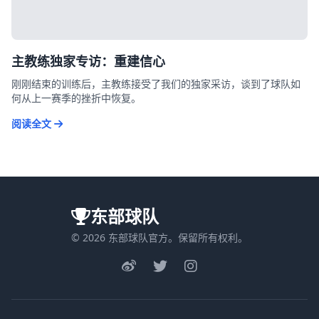
主教练独家专访：重建信心
刚刚结束的训练后，主教练接受了我们的独家采访，谈到了球队如
何从上一赛季的挫折中恢复。
阅读全文
东部球队
© 2026 东部球队官方。保留所有权利。