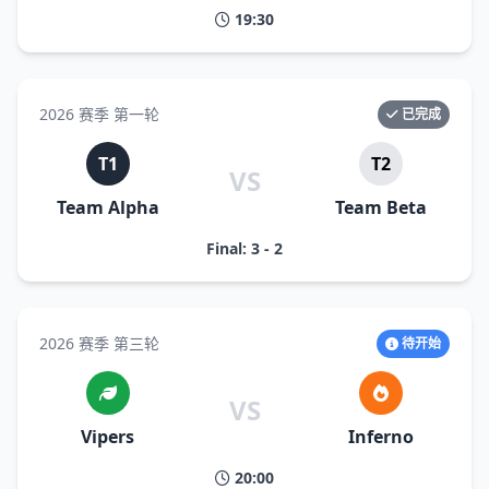
19:30
2026 赛季 第一轮
已完成
T1
T2
VS
Team Alpha
Team Beta
Final: 3 - 2
2026 赛季 第三轮
待开始
VS
Vipers
Inferno
20:00