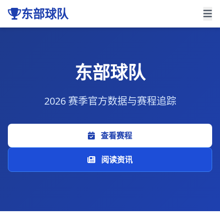
东部球队
东部球队
2026 赛季官方数据与赛程追踪
查看赛程
阅读资讯