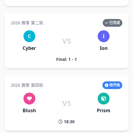
2026 赛季 第二轮
已完成
C
I
VS
Cyber
Ion
Final: 1 - 1
2026 赛季 第四轮
待开始
VS
Blush
Prism
18:30