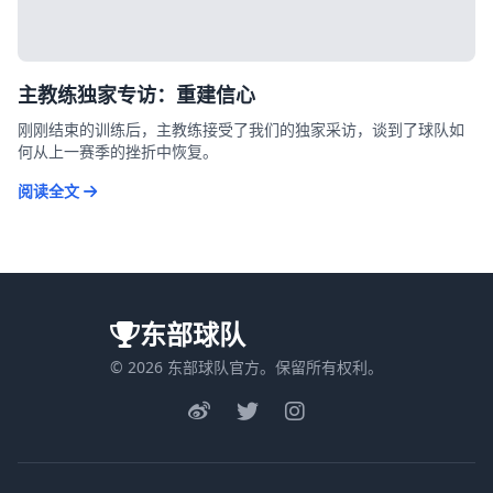
主教练独家专访：重建信心
刚刚结束的训练后，主教练接受了我们的独家采访，谈到了球队如
何从上一赛季的挫折中恢复。
阅读全文
东部球队
© 2026 东部球队官方。保留所有权利。