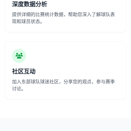
深度数据分析
提供详细的比赛统计数据，帮助您深入了解球队表
现和球员状态。
社区互动
加入东部球队球迷社区，分享您的观点，参与赛季
讨论。