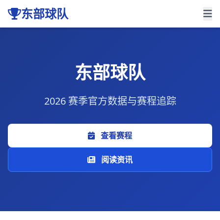
东部球队
东部球队
2026 赛季官方数据与赛程追踪
查看赛程
阅读资讯