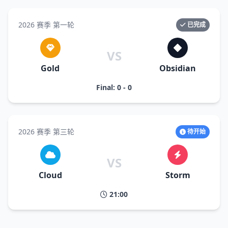
2026 赛季 第一轮
已完成
VS
Gold
Obsidian
Final: 0 - 0
2026 赛季 第三轮
待开始
VS
Cloud
Storm
21:00