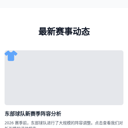
最新赛事动态
东部球队新赛季阵容分析
2026 赛季前，东部球队进行了大规模的阵容调整。点击查看我们对