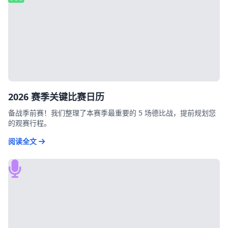
2026 赛季关键比赛日历
备战季前赛！我们整理了本赛季最重要的 5 场德比战，提前规划您
的观赛行程。
阅读全文